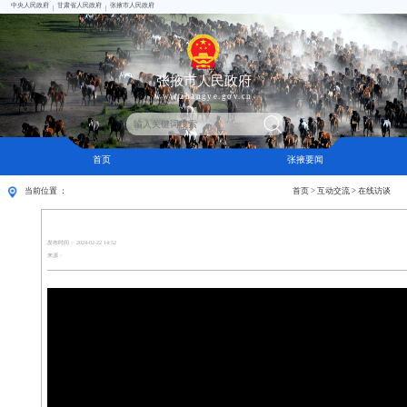
中央人民政府
甘肃省人民政府
张掖市人民政府
|
|
张掖市人民政府
www.zhangye.gov.cn
首页
张掖要闻
当前位置 ：
首页
>
互动交流
>
在线访谈
发布时间： 2024-02-22 14:52
来源：