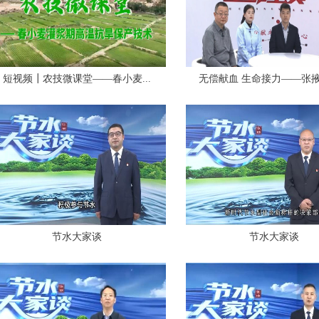
短视频┃农技微课堂——春小麦...
无偿献血 生命接力——张掖市
节水大家谈
节水大家谈