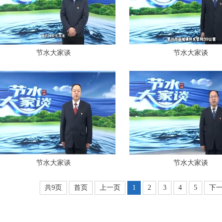
节水大家谈
节水大家谈
节水大家谈
节水大家谈
共
9
页
首页
上一页
1
2
3
4
5
下