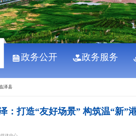
政务公开
政务服务
临泽县
泽：打造“友好场景” 构筑温“新”
融媒体中心