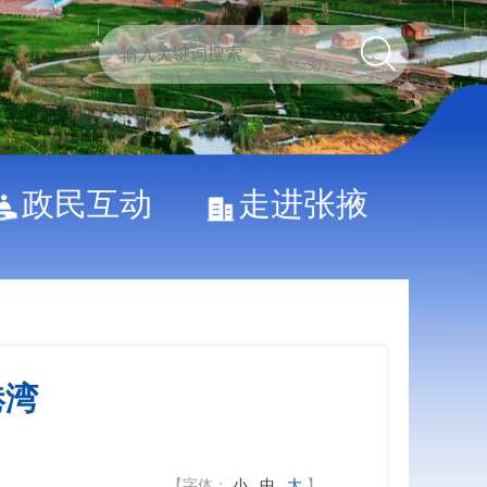
政民互动
走进张掖
港湾
【字体：
小
中
大
】