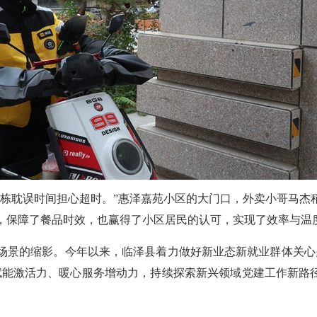
栋
耽误时间担心超时。
”
惠泽嘉苑小区
的大门口，
外卖小哥马杰
钟，保障了餐品时效，也赢得了小区居民的认可，实现了效率与温
场景的缩影。今年以来，
临泽县着力
做好新业态新就业群体关心
赋能激活力、暖心服务增动力，持续探索新兴领域党建工作新路径