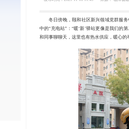
冬日
傍晚，颐和社区新兴领域党群服务
中的
“充电站”：
“
暖
‘
新
’
驿站更像
是
我们的第
和同事聊聊天，这里也有热水供应，暖心的