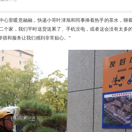
中心里暖意融融，
快递小哥叶泽旭和同事捧着热乎的茶水，聊
二个家，我们平时送货送累了
、
手机没电，或者这会没有太多
举措和服务让我们感到非常贴心。
”