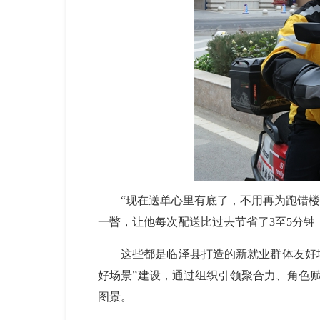
“现在送单心里有底了，不用再为
跑错楼
一瞥
，让他每次配送比过去节省了
3至5分
这些都是
临泽县
打造的新就业群体友好
好场景”建设，通过组织引领聚合力、角色
图景。