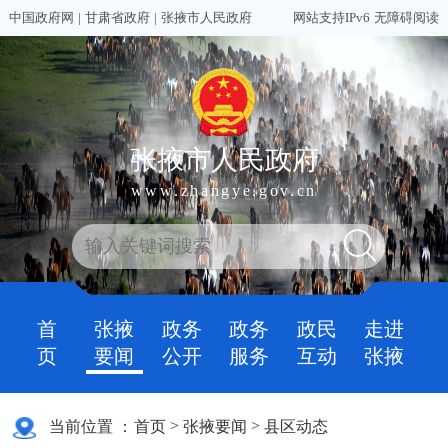
中国政府网
|
甘肃省政府
|
张掖市人民政府
网站支持IPv6
无障碍阅读
张掖市人民政府
www.zhangye.gov.cn
首
张掖
政务
政务
政民
走进
页
要闻
公开
服务
互动
张掖
>
>
当前位置 ：
首页
张掖要闻
县区动态