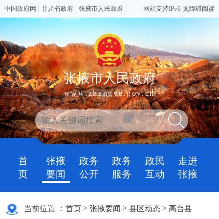
中国政府网
|
甘肃省政府
|
张掖市人民政府
网站支持IPv6
无障碍阅读
张掖市人民政府
www.zhangye.gov.cn
首
张掖
政务
政务
政民
走进
页
要闻
公开
服务
互动
张掖
>
>
>
当前位置 ：
首页
张掖要闻
县区动态
高台县