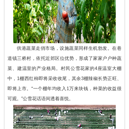
供港蔬菜走俏市场，设施蔬菜同样生机勃发。在巷
道镇三桥村，依托近郊区位优势，形成了家家户户种蔬
菜、建温室的产业格局。村民公雪花家的4座温室大棚
中，1棚西红柿即将采收收尾，其余3棚辣椒长势正旺、
即将上市。“一个棚年均收入1万来块钱，种菜的收益很
可观。”公雪花话语间透着喜悦。