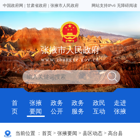
中国政府网
|
甘肃省政府
|
张掖市人民政府
网站支持IPv6
无障碍阅读
张掖市人民政府
www.zhangye.gov.cn
首
张掖
政务
政务
政民
走进
页
要闻
公开
服务
互动
张掖
>
>
>
当前位置 ：
首页
张掖要闻
县区动态
高台县