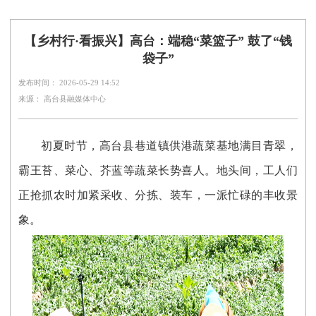
【乡村行·看振兴】高台：端稳“菜篮子” 鼓了“钱
袋子”
发布时间： 2026-05-29 14:52
来源： 高台县融媒体中心
初夏时节，高台县巷道镇供港蔬菜基地满目青翠，
霸王苔、菜心、芥蓝等蔬菜长势喜人。地头间，工人们
正抢抓农时加紧采收、分拣、装车，一派忙碌的丰收景
象。