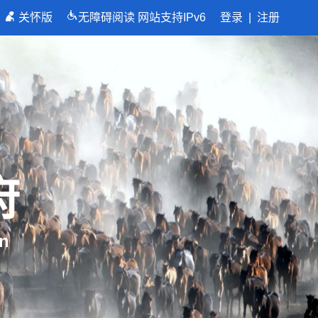
关怀版
无障碍阅读
网站支持IPv6
登录
|
注册
府
n