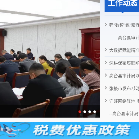
工作动态
强“数智”练“精兵
——高台县审
大数据赋能精准
深耕保密履职
高台县审计局以
张掖市发布7
守好网络阵地 
--高台县审计
市审计局 组织召开