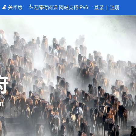
关怀版
无障碍阅读
网站支持IPv6
登录
|
注册
国，关键在科技自立自强”
府
n
向着建军一百年奋斗目标阔步前行——以习近平同志为核心的党中央引领人民军队书写强军兴军新篇章