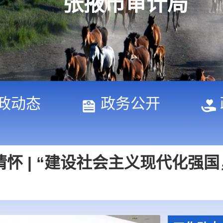
张掖市审计局
人民情怀 | “必须实事求是、求
政动态
政务公开
怀 | “建设社会主义现代化强