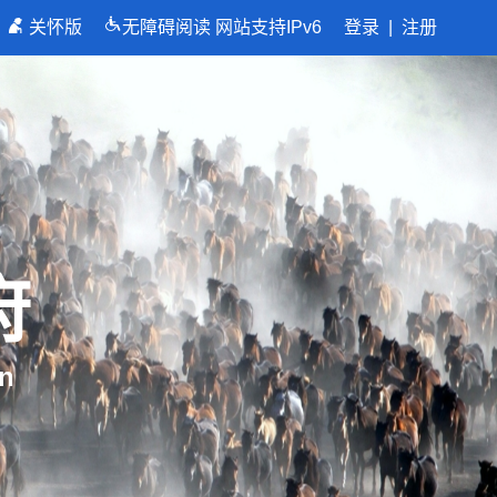
关怀版
无障碍阅读
网站支持IPv6
登录
|
注册
府
n