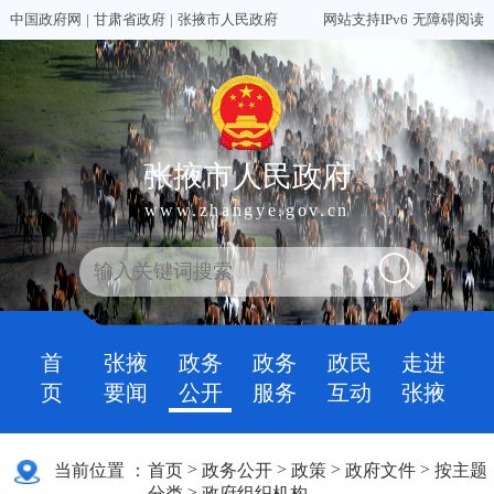
中国政府网
|
甘肃省政府
|
张掖市人民政府
网站支持IPv6
无障碍阅读
张掖市人民政府
www.zhangye.gov.cn
首
张掖
政务
政务
政民
走进
页
要闻
公开
服务
互动
张掖
>
>
>
>
当前位置 ：
首页
政务公开
政策
政府文件
按主题
>
分类
政府组织机构