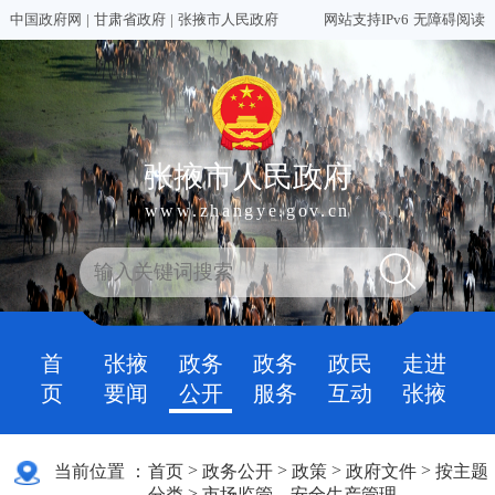
中国政府网
|
甘肃省政府
|
张掖市人民政府
网站支持IPv6
无障碍阅读
张掖市人民政府
www.zhangye.gov.cn
首
张掖
政务
政务
政民
走进
页
要闻
公开
服务
互动
张掖
>
>
>
>
当前位置 ：
首页
政务公开
政策
政府文件
按主题
>
分类
市场监管、安全生产管理