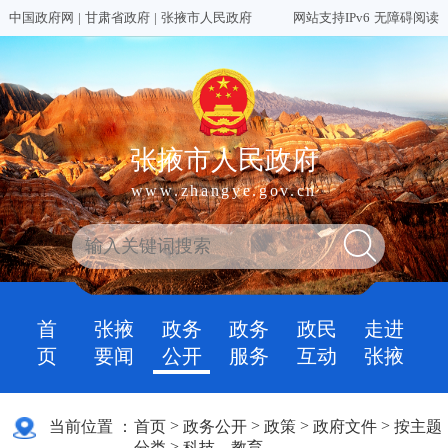
中国政府网
|
甘肃省政府
|
张掖市人民政府
网站支持IPv6
无障碍阅读
张掖市人民政府
www.zhangye.gov.cn
首
张掖
政务
政务
政民
走进
页
要闻
公开
服务
互动
张掖
>
>
>
>
当前位置 ：
首页
政务公开
政策
政府文件
按主题
>
分类
科技、教育