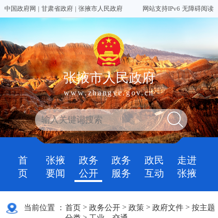
中国政府网
|
甘肃省政府
|
张掖市人民政府
网站支持IPv6
无障碍阅读
张掖市人民政府
www.zhangye.gov.cn
首
张掖
政务
政务
政民
走进
页
要闻
公开
服务
互动
张掖
>
>
>
>
当前位置 ：
首页
政务公开
政策
政府文件
按主题
>
分类
工业、交通