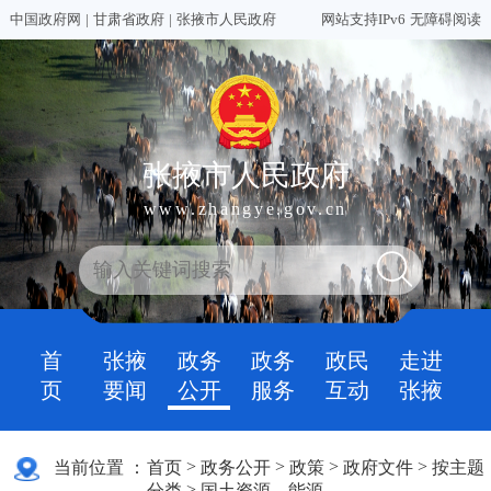
中国政府网
|
甘肃省政府
|
张掖市人民政府
网站支持IPv6
无障碍阅读
张掖市人民政府
www.zhangye.gov.cn
首
张掖
政务
政务
政民
走进
页
要闻
公开
服务
互动
张掖
>
>
>
>
当前位置 ：
首页
政务公开
政策
政府文件
按主题
>
分类
国土资源、能源