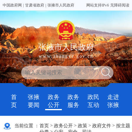
中国政府网
|
甘肃省政府
|
张掖市人民政府
网站支持IPv6
无障碍阅读
张掖市人民政府
www.zhangye.gov.cn
首
张掖
政务
政务
政民
走进
页
要闻
公开
服务
互动
张掖
>
>
>
>
当前位置 ：
首页
政务公开
政策
政府文件
按主题
>
分类
公安、安全、司法