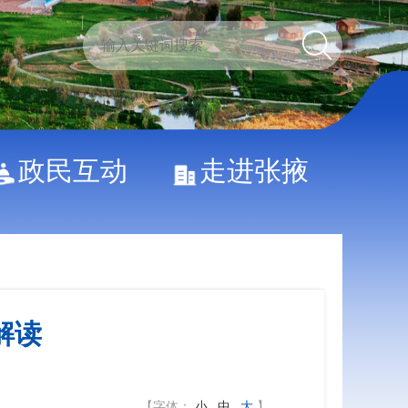
政民互动
走进张掖
解读
【字体：
小
中
大
】