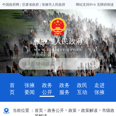
中国政府网
|
甘肃省政府
|
张掖市人民政府
网站支持IPv6
无障碍阅读
张掖市人民政府
www.zhangye.gov.cn
首
张掖
政务
政务
政民
走进
页
要闻
公开
服务
互动
张掖
>
>
>
>
当前位置 ：
首页
政务公开
政策
政策解读
市级政
策解读