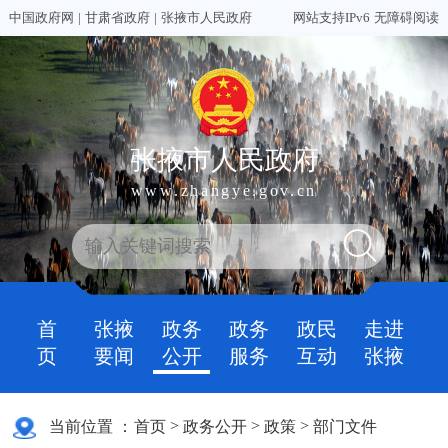
中国政府网
|
甘肃省政府
|
张掖市人民政府
网站支持IPv6
无障碍阅读
张掖市人民政府
www.zhangye.gov.cn
首
张掖
政务
政务
政民
走进
页
要闻
公开
服务
互动
张掖
>
>
>
当前位置 ：
首页
政务公开
政策
部门文件