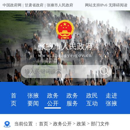
中国政府网
|
甘肃省政府
|
张掖市人民政府
网站支持IPv6
无障碍阅读
张掖市人民政府
www.zhangye.gov.cn
首
张掖
政务
政务
政民
走进
页
要闻
公开
服务
互动
张掖
>
>
>
当前位置 ：
首页
政务公开
政策
部门文件