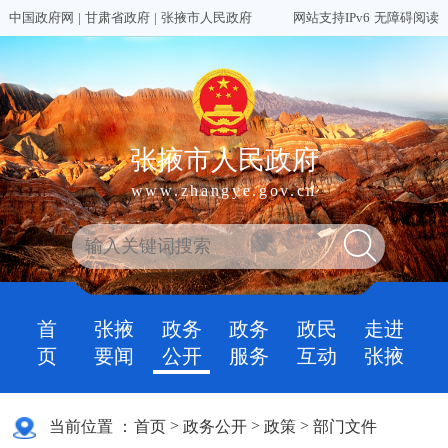
中国政府网
|
甘肃省政府
|
张掖市人民政府
网站支持IPv6
无障碍阅读
张掖市人民政府
www.zhangye.gov.cn
首
张掖
政务
政务
政民
走进
页
要闻
公开
服务
互动
张掖
>
>
>
当前位置 ：
首页
政务公开
政策
部门文件