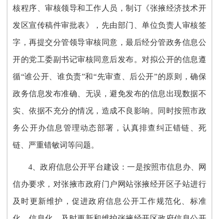
核程序、
审核领导和工作人员，
制订《
张掖经济技术开
发区宣传稿件审批表
》，先由部门、单位负责人审核签
字，再提交分管领导审核同意，最后经分管政务信息公
开的党工委副书记审核同意后发布。
对拟公开的信息遵
循
“谁公开、谁负责”和“先审查、后公开”的原则，确保
政务信息发布准确、无误，避免发布的信息出现数据不
实、依据不充分的情况，造成不良影响。同时按照市政
务公开办信息管理动态部署，认真排查纠正错链、死
链、严重错敏词等问题。
4、政府信息公开平台建设：
一是
按照市信息办、网
信办要求，对
张掖市政府门户网站
张掖经开区子站进行
及时更新维护，促进
政府信息
公开工作
规范化、标准
化、信息化，及时更新和维护
张掖经开区
政府信息公开