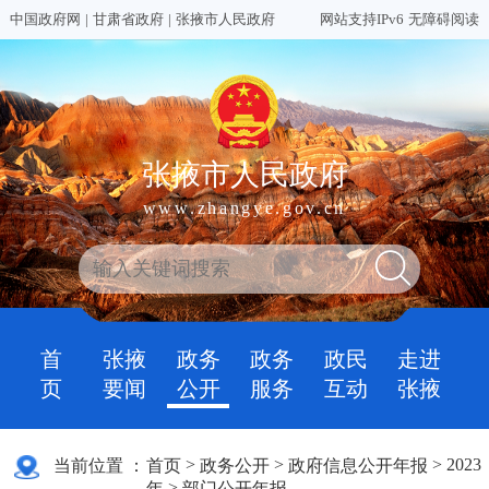
中国政府网
|
甘肃省政府
|
张掖市人民政府
网站支持IPv6
无障碍阅读
张掖市人民政府
www.zhangye.gov.cn
首
张掖
政务
政务
政民
走进
页
要闻
公开
服务
互动
张掖
>
>
>
2023
当前位置 ：
首页
政务公开
政府信息公开年报
>
年
部门公开年报