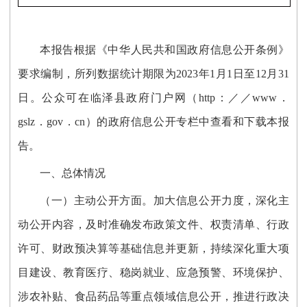
本报告
根据《中华人民共和国政府信息公开条例》
要求编制，所列数据统计期限为20
23
年1月1日至12月31
日。公众可在
临泽县
政府门户网（http：／／www．
gslz．gov．cn）的政府信息公开专栏中查看和下载本报
告。
一、总体情况
（
一
）
主动公开方面。
加大
信息公开力度
，
深化主
动公开内容，及时准确发布政策文件、权责清单、行政
许可、财政预决算等基础信息并更新，
持续深化
重大项
目建设、
教育
医疗、
稳岗就业、
应急预警
、
环境保护、
涉农补贴、
食品药品
等重点领域信息公开
，
推进行政决