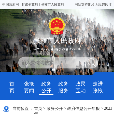
中国政府网
|
甘肃省政府
|
张掖市人民政府
网站支持IPv6
无障碍阅读
张掖市人民政府
www.zhangye.gov.cn
首
张掖
政务
政务
政民
走进
页
要闻
公开
服务
互动
张掖
>
>
>
2023
当前位置 ：
首页
政务公开
政府信息公开年报
年