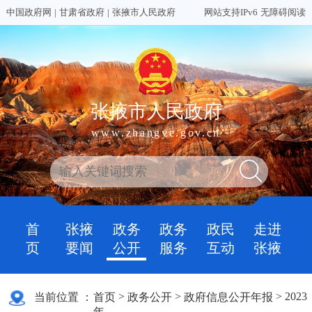
中国政府网
|
甘肃省政府
|
张掖市人民政府
网站支持IPv6
无障碍阅读
张掖市人民政府
www.zhangye.gov.cn
首
张掖
政务
政务
政民
走进
页
要闻
公开
服务
互动
张掖
>
>
>
2023
当前位置 ：
首页
政务公开
政府信息公开年报
年