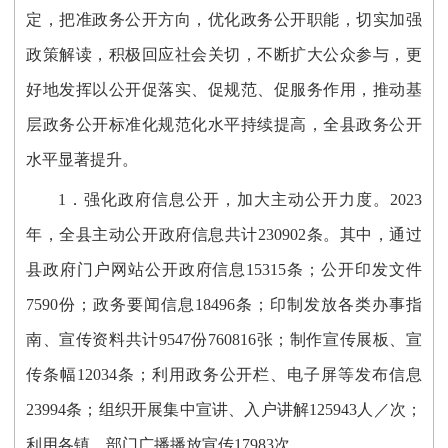
定，把准政务公开方向，优化政务公开职能，切实加强
政策解读，积极回应社会关切，不断扩大公众参与，更
好地发挥以公开促落实、促规范、促服务作用，推动基
层政务公开标准化规范化水平持续提高，全县政务公开
水平显著提升
。
1．强化政府信息公开，加大主动公开力度。
2023
年
，
全县主动公开政府信息共计
230902
条
。其中，
通过
县政府门户网站公开政府信息
15315
条
；
公开印发文件
7590份；政务要闻信息18496条；
印制发放各类办事指
南、宣传资料共计
9547
份
760816
张；
制作宣传展板、宣
传条幅
12034条
；
利用政务公开栏、电子屏等发布信息
23994
条；组织开展集中宣讲、入户讲解
125943人／
次；
利用各镇、部门广播播放宣传
17983
次
。