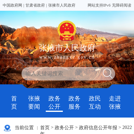
中国政府网
|
甘肃省政府
|
张掖市人民政府
网站支持IPv6
无障碍阅读
张掖市人民政府
www.zhangye.gov.cn
首
张掖
政务
政务
政民
走进
页
要闻
公开
服务
互动
张掖
>
>
>
2022
当前位置 ：
首页
政务公开
政府信息公开年报
年