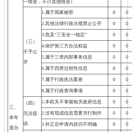
一情形，不计其他情形）
1.
属于国家秘密
0
0
2.
其他法律行政法规禁止公开
0
0
3.
危及“三安全一稳定”
0
0
（三）
4.
保护第三方合法权益
0
0
不予公
5.
属于三类内部事务信息
0
0
开
6.
属于四类过程性信息
0
0
7.
属于行政执法案卷
0
0
8.
属于行政查询事项
0
0
1.
本机关不掌握相关政府信息
0
0
（四）
三、
2.
没有现成信息需要另行制作
无法提
0
0
本年
供
3.
补正后申请内容仍不明确
0
0
度办