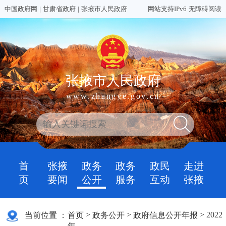
中国政府网
|
甘肃省政府
|
张掖市人民政府
网站支持IPv6
无障碍阅读
张掖市人民政府
www.zhangye.gov.cn
首
张掖
政务
政务
政民
走进
页
要闻
公开
服务
互动
张掖
>
>
>
2022
当前位置 ：
首页
政务公开
政府信息公开年报
年