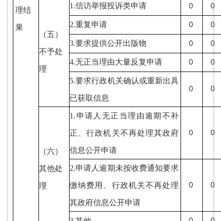
1.
信访举报投诉类申请
0
0
理结
2.
重复申请
0
0
果
（五）
3.
要求提供公开出版物
0
0
不予处
4.
无正当理由大量反复申请
0
0
理
5.
要求行政机关确认或重新出具
0
0
已获取信息
1.
申请人无正当理由逾期不补
正、行政机关不再处理其政府
0
0
信息公开申请
（六）
2.
申请人逾期未按收费通知要求
其他处
缴纳费用、行政机关不再处理
理
0
0
其政府信息公开申请
3.
其他