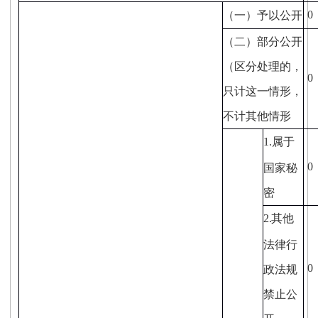
0
（一）予以公开
（二）部分公开
（区分处理的，
0
只计这一情形，
不计其他情形
1.
属于
0
国家秘
密
2.
其他
法律行
0
政法规
禁止公