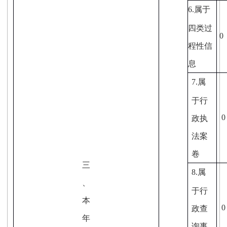
6.
属于
四类过
0
程性信
息
7.
属
于行
0
政执
法案
卷
三
8.
属
、
于行
本
0
政查
年
询事