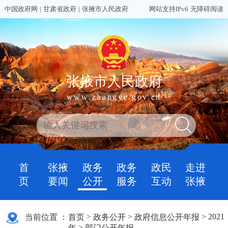
中国政府网
|
甘肃省政府
|
张掖市人民政府
网站支持IPv6
无障碍阅读
张掖市人民政府
www.zhangye.gov.cn
首
张掖
政务
政务
政民
走进
页
要闻
公开
服务
互动
张掖
>
>
>
2021
当前位置 ：
首页
政务公开
政府信息公开年报
>
年
部门公开年报