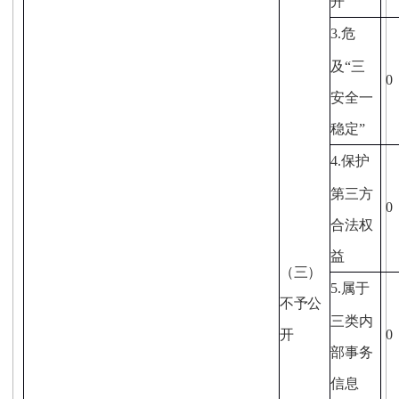
开
3.
危
及“三
0
安全一
稳定”
4.
保护
第三方
0
合法权
益
（三）
5.
属于
不予公
三类内
开
0
部事务
信息