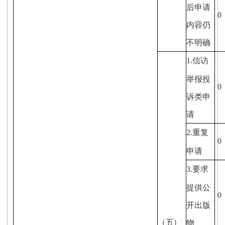
后申请
0
内容仍
不明确
1.
信访
举报投
0
诉类申
请
2.
重复
0
申请
3.
要求
提供公
0
开出版
（五）
物