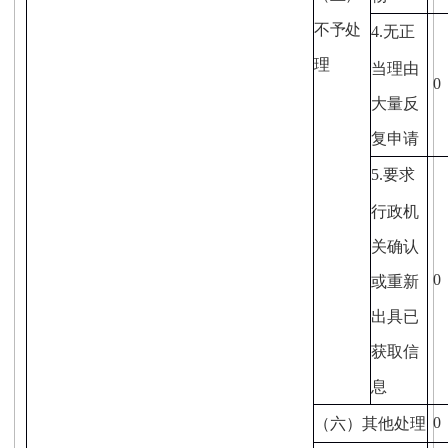
不予处
4.
无正
理
当理由
0
大量反
复申请
5.
要求
行政机
关确认
0
或重新
出具已
获取信
息
0
（六）其他处理