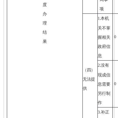
度
项
办
1.
本机
理
关不掌
结
0
握相关
果
政府信
息
2.
没有
（四）
现成信
无法提
0
息需要
供
另行制
作
3.
补正