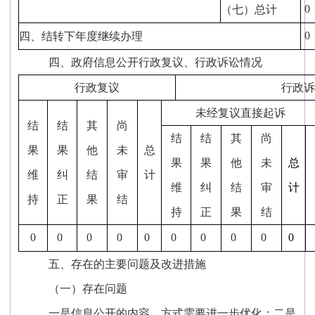
0
（七）总计
0
四、结转下年度继续办理
四、政府信息公开行政复议、行政诉讼情况
行政复议
行政诉
未经复议直接起诉
结
结
其
尚
结
结
其
尚
果
果
他
未
总
果
果
他
未
总
维
纠
结
审
计
维
纠
结
审
计
持
正
果
结
持
正
果
结
0
0
0
0
0
0
0
0
0
0
五、存在的主要问题及改进措施
（一）存在问题
一是
信息公开的内容、方式需要进一步优化；
二是