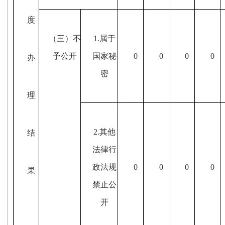
度
（三）不
1.属于
予公开
国家秘
0
0
0
0
办
密
理
2.其他
结
法律行
政法规
0
0
0
0
果
禁止公
开