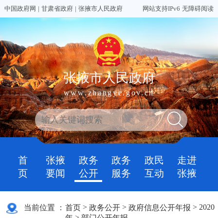
中国政府网
|
甘肃省政府
|
张掖市人民政府
网站支持IPv6
无障碍阅读
张掖市人民政府
www.zhangye.gov.cn
首
张掖
政务
政务
政民
走进
页
要闻
公开
服务
互动
张掖
>
>
>
2020
当前位置 ：
首页
政务公开
政府信息公开年报
>
年
部门公开年报