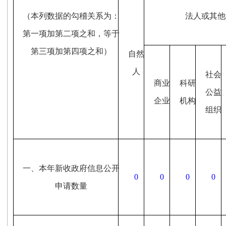
（本列数据的勾稽关系为：
法人或其他
第一项加第二项之和，等于
第三项加第四项之和）
自然
人
社会
商业
科研
公益
企业
机构
组织
一、本年新收政府信息公开
0
0
0
0
申请数量