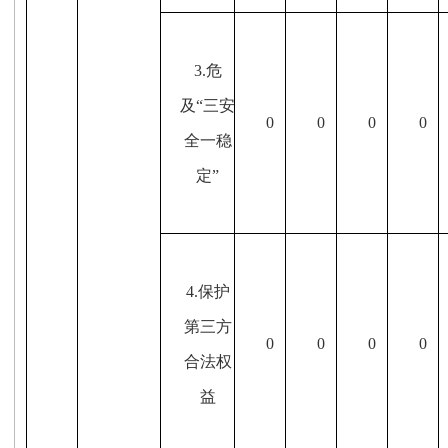
3.危
及“三安
0
0
0
0
全一稳
定”
4.保护
第三方
0
0
0
0
合法权
益