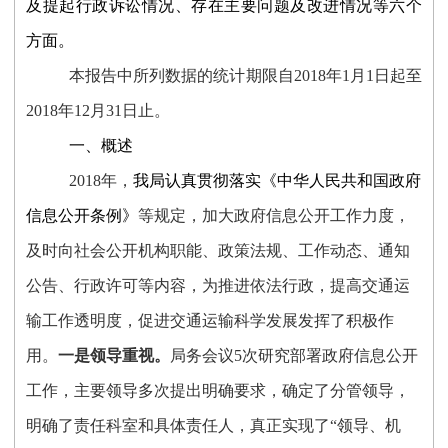
及提起行政诉讼情况、存在主要问题及改进情况等
六
个
方面。
本报告中所列数据的统计期限自
201
8
年
1月1日起至
201
8
年
12月31日止。
一、概述
201
8
年，
我局认真贯彻落实《中华人民共和国政府
信息公开条例》
等规定，加大政府信息公开工作力度，
及时向社会公开机构职能、政策法规、工作动态
、通知
公告、行政许可
等内容，为推进依法行政，提高交通运
输工作透明度，促进交通运输科学发展发挥了积极作
用。
一是领导重视。
局务会议
5
次研究部署政府信息公开
工作，主要领导多
次
提出明确要求，
确定了分管领导，
明确了
责任科室和具体责任人
，
真正实现了
“领导、机