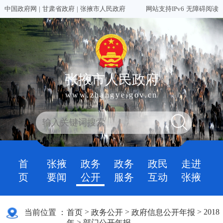
中国政府网
|
甘肃省政府
|
张掖市人民政府
网站支持IPv6
无障碍阅读
张掖市人民政府
www.zhangye.gov.cn
首
张掖
政务
政务
政民
走进
页
要闻
公开
服务
互动
张掖
>
>
>
2018
当前位置 ：
首页
政务公开
政府信息公开年报
>
年
部门公开年报