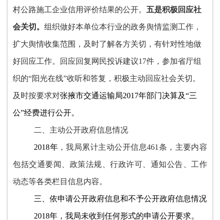
村公路施工企业信用评价结果的公开。
五是
积极回应社
会关切。
组织做好本单位本行业的政务舆情监测工作，
扩大舆情收集范围，及时了解各方关切，有针对性地做
好回应工作。
回应回复网民投诉建议
17
件，参加省厅组
织的
“阳光在线”收听和答复，积极主动回应社会关切。
及时按要求对
张掖市交通运输局
201
7
年部门决算
及
“三
公”经费进行
公开
。
二
、主动公开政府信息情况
201
8
年
，我局累计主动公开信息
461
条，
主要内容
包括交通要闻、政策法规、行政许可、通知公告、工作
动态等各类栏目信息内容。
三
、依申请公开政府信息和不予公开政府信息情况
201
8
年，我局未收到任何形式的申请公开要求。