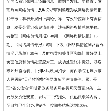
全面监看涉张网上负面信息，做到早发现、早处置；发
现热点网络舆情，及时分析研判整理形成网络舆情周报
和专报，积极开展网上舆论引导、有效管控网上有害信
息、稳妥处置涉张舆情事件，涉张网络舆情总体平稳。
共整理《网络舆情周报》
48期、《网络舆情快报》13
期、《网络舆情专报》8期，下发《网络舆情监测及督办
情况记录单》29份，及时指导相关县区和部门做好网上
负面信息和舆情处置应对工。成功处置张中搬迁、游客
破坏丹霞地貌、甘州区民政局招录、河西学院附属张掖
人民医院“天价转院费”等网络负面舆情事件。
累计受
理
“省长信箱”和
甘肃政务服务网
各类网民留言
34条，主
要涉及拆迁安置、农民工工资拖欠、供热供暖等内容，
至目前已全部办理完毕，按期办结率达到100%。