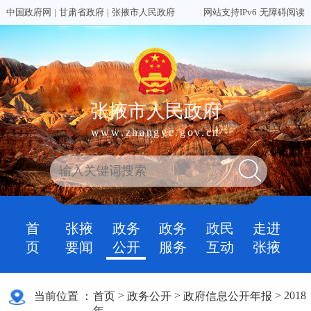
中国政府网
|
甘肃省政府
|
张掖市人民政府
网站支持IPv6
无障碍阅读
张掖市人民政府
www.zhangye.gov.cn
首
张掖
政务
政务
政民
走进
页
要闻
公开
服务
互动
张掖
>
>
>
2018
当前位置 ：
首页
政务公开
政府信息公开年报
年