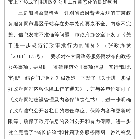
市上下
形成了
推进政务公开工作
常态化
的良好氛围。
三是加强监督检查。
针对
省政府督查发现的甘肃政
务服务网市县区子站存在办事指南要素不全、内容不完
整、信息发布不准确
等问题，市政府办公室下发了《
关
于进一步规范行政审批行为
的通知》（张政
办发
〔
201
8
〕
173
号），
要求对在甘肃政务服务网发布的政务
服务事项，要及时、准确规范公开事项信息，实行
“阳光
审批”
。
结合门户网站升级改造，下发了《关于进一步做
好政府网站内容保障工作的通知》，并与各单位签订了
《政府网站建设管理及内容保障责任书》，进一步明确
了政府信息公开各栏目的责任单位、保障内容和更新时
限等，确保了政府信息的及时公开和有力保障。
进一步
健全完善了
“省长信箱”和
甘肃政务服务网网上咨询答复