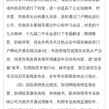
读内容及时进行了转发，进一步提高了公众知晓率。对
市委、市政府出台的重大决策，及时通过
门户网站进行
公开
。
市政府主要领导通过中心组学习会议，对党的十
九大精神、十九届二中全会进行了专题解读；
围绕教
育、职称评审、优化作风等关注热点在中国张掖政府门
户网站开展在线访谈
4次；
市政府领导就落实全面从严治
党、转变作风改善发展环境建设年活动等内容，
就
“放管
服”改革、扫黑除恶专项行动、城市改造
、第五届张交会
等活动召开
新闻发布会，全年举办新闻发布会
25场次。
（四）回应舆情热点情况。
加强网络舆情监看处
置，协调联系康奈舆情、舆情秘书、新浪舆情等专业舆
情公司为我市开通试用账号，利用专业舆情监测软件，