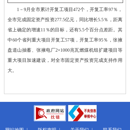
1－
9
月全市累计开复工项目
472
个，开复工率
97
％，
全市完成固定资产投资
277.5亿元，同比增长5.5％，
距离
省上确定的增速
11％的目标，还有5.5个百分点差距。其
中60个省列重大项
目开复工
57项，开复工率95％，
张掖
盘道山抽蓄、张掖电厂
2×1000兆瓦燃煤机组扩建
项目等
重大项目
加速建设
，
对全市固定资产投资完成支持作用
大。
|
|
|
网站地图
版权声明
关于我们
联系我们