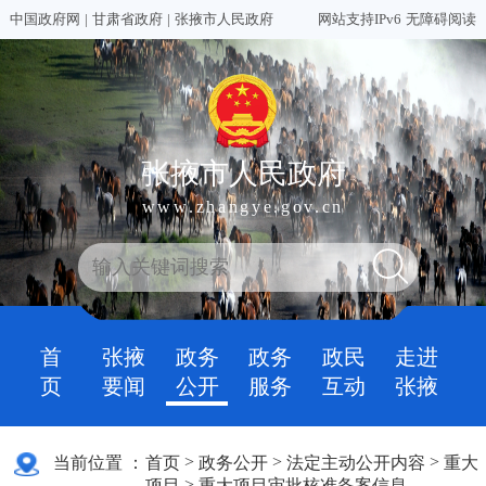
中国政府网
|
甘肃省政府
|
张掖市人民政府
网站支持IPv6
无障碍阅读
张掖市人民政府
www.zhangye.gov.cn
首
张掖
政务
政务
政民
走进
页
要闻
公开
服务
互动
张掖
>
>
>
当前位置 ：
首页
政务公开
法定主动公开内容
重大
>
项目
重大项目审批核准备案信息