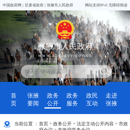
中国政府网
|
甘肃省政府
|
张掖市人民政府
网站支持IPv6
无障碍阅读
张掖市人民政府
www.zhangye.gov.cn
首
张掖
政务
政务
政民
走进
页
要闻
公开
服务
互动
张掖
>
>
>
当前位置 ：
首页
政务公开
法定主动公开内容
市政
>
府会议
市政府常务会议