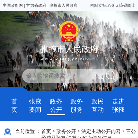
中国政府网
|
甘肃省政府
|
张掖市人民政府
网站支持IPv6
无障碍阅读
张掖市人民政府
www.zhangye.gov.cn
首
张掖
政务
政务
政民
走进
页
要闻
公开
服务
互动
张掖
>
>
>
当前位置 ：
首页
政务公开
法定主动公开内容
三公
>
经费及预算/决算
政府债务信息