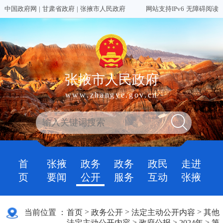
中国政府网
|
甘肃省政府
|
张掖市人民政府
网站支持IPv6
无障碍阅读
张掖市人民政府
www.zhangye.gov.cn
首
张掖
政务
政务
政民
走进
页
要闻
公开
服务
互动
张掖
>
>
>
当前位置 ：
首页
政务公开
法定主动公开内容
其他
>
>
>
法定主动公开内容
政府公报
2024年
第