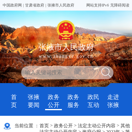
中国政府网
|
甘肃省政府
|
张掖市人民政府
网站支持IPv6
无障碍阅读
张掖市人民政府
www.zhangye.gov.cn
首
张掖
政务
政务
政民
走进
页
要闻
公开
服务
互动
张掖
>
>
>
当前位置 ：
首页
政务公开
法定主动公开内容
其他
>
>
>
法定主动公开内容
政府公报
2023年
第