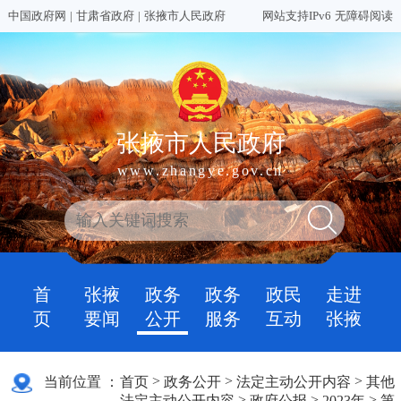
中国政府网
|
甘肃省政府
|
张掖市人民政府
网站支持IPv6
无障碍阅读
张掖市人民政府
www.zhangye.gov.cn
首
张掖
政务
政务
政民
走进
页
要闻
公开
服务
互动
张掖
>
>
>
当前位置 ：
首页
政务公开
法定主动公开内容
其他
>
>
>
法定主动公开内容
政府公报
2023年
第