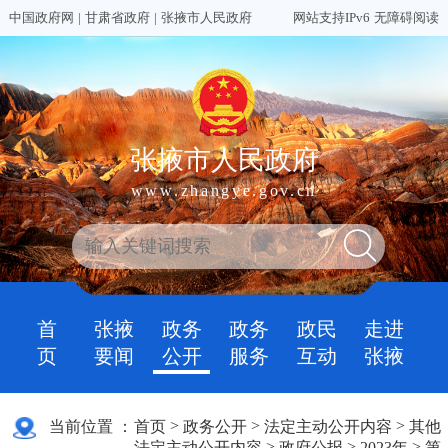
中国政府网
|
甘肃省政府
|
张掖市人民政府
网站支持IPv6
无障碍阅读
张掖市人民政府
www.zhangye.gov.cn
首
张掖
政务
政务
政民
走进
页
要闻
公开
服务
互动
张掖
>
>
>
当前位置 ：
首页
政务公开
法定主动公开内容
其他
>
>
>
法定主动公开内容
政府公报
2023年
第