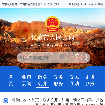
中国政府网
|
甘肃省政府
|
张掖市人民政府
网站支持IPv6
无障碍阅读
张掖市人民政府
www.zhangye.gov.cn
首
张掖
政务
政务
政民
走进
页
要闻
公开
服务
互动
张掖
>
>
>
当前位置 ：
首页
政务公开
法定主动公开内容
其他
>
>
>
法定主动公开内容
政府公报
2023年
第