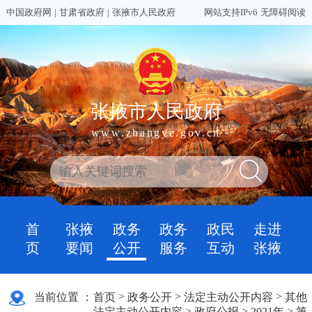
中国政府网
|
甘肃省政府
|
张掖市人民政府
网站支持IPv6
无障碍阅读
张掖市人民政府
www.zhangye.gov.cn
首
张掖
政务
政务
政民
走进
页
要闻
公开
服务
互动
张掖
>
>
>
当前位置 ：
首页
政务公开
法定主动公开内容
其他
>
>
>
法定主动公开内容
政府公报
2021年
第