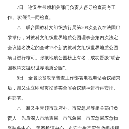
7
日
谢又生带领相关部门负责人督导检查高考工
作。李润强一同检查。
△
联合国教科文组织执行局第
209
次会议在法国巴
黎举行，对教科文组织世界地质公园理事会第四次法定
会议提名决定的全球
15
个新的教科文组织世界地质公园
项目进行核可。张掖地质公园榜上有名，成功晋级
“
联合
国教科文组织世界地质公园
”
。
8
日
全省脱贫攻坚普查工作部署电视电话会议结束
后，谢又生立即就贯彻落实全省会议精神进行再安排、
再部署。
△
谢又生带领市政府办、市应急局等相关部门负
责人，先后深入市地震局、市气象局、市应急局应急物
资装备
中心、预
案推演中心、市安全生产应急救援指挥