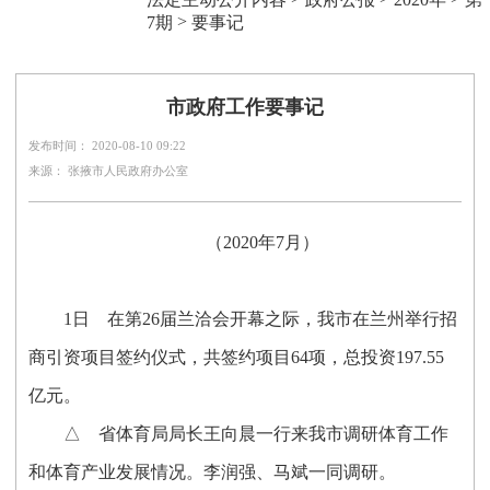
>
7期
要事记
市政府工作要事记
发布时间： 2020-08-10 09:22
来源： 张掖市人民政府办公室
（
2020
年
7
月）
1
日
在第
26
届兰洽会开幕之际，我市在兰州举行招
商引资项目签约仪式，共签约项目
64
项，总投资
197.55
亿元。
△
省体育局局长王向晨一行来我市调研体育工作
和体育产业发展情况。李润强、马斌一同调研。