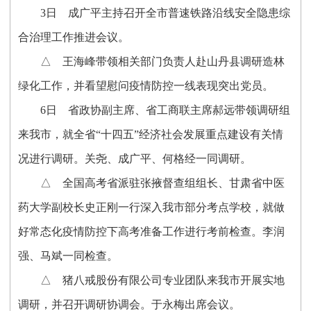
3
日
成广平主持召开全市普速铁路沿线安全隐患综
合治理工作推进会议。
△
王海峰带领相关部门负责人赴山丹县调研造林
绿化工作，并看望慰问疫情防控一线表现突出党员。
6
日
省政协副主席、省工商联主席郝远带领调研组
来我市，就全省
“
十四五
”
经济社会发展重点建设有关情
况进行调研。关尧、成广平、何格经一同调研。
△
全国高考省派驻张掖督查组组长、甘肃省中医
药大学副校长史正刚一行深入我市部分考点学校，就做
好常态化疫情防控下高考准备工作进行考前检查。李润
强、马斌一同检查。
△
猪八戒股份有限公司专业团队来我市开展实地
调研，并召开调研协调会。于永梅出席会议。