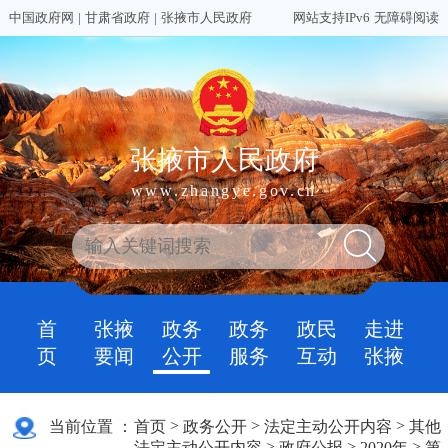
中国政府网
|
甘肃省政府
|
张掖市人民政府
网站支持IPv6
无障碍阅读
张掖市人民政府
www.zhangye.gov.cn
首
张掖
政务
政务
政民
走进
页
要闻
公开
服务
互动
张掖
>
>
>
当前位置 ：
首页
政务公开
法定主动公开内容
其他
>
>
>
法定主动公开内容
政府公报
2020年
第