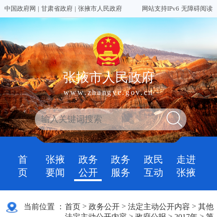
中国政府网
|
甘肃省政府
|
张掖市人民政府
网站支持IPv6
无障碍阅读
张掖市人民政府
www.zhangye.gov.cn
首
张掖
政务
政务
政民
走进
页
要闻
公开
服务
互动
张掖
>
>
>
当前位置 ：
首页
政务公开
法定主动公开内容
其他
>
>
>
法定主动公开内容
政府公报
2017年
第