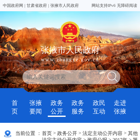
中国政府网
|
甘肃省政府
|
张掖市人民政府
网站支持IPv6
无障碍阅读
张掖市人民政府
www.zhangye.gov.cn
首
张掖
政务
政务
政民
走进
页
要闻
公开
服务
互动
张掖
>
>
>
当前位置 ：
首页
政务公开
法定主动公开内容
其他
>
>
>
法定主动公开内容
政府公报
2017年
第