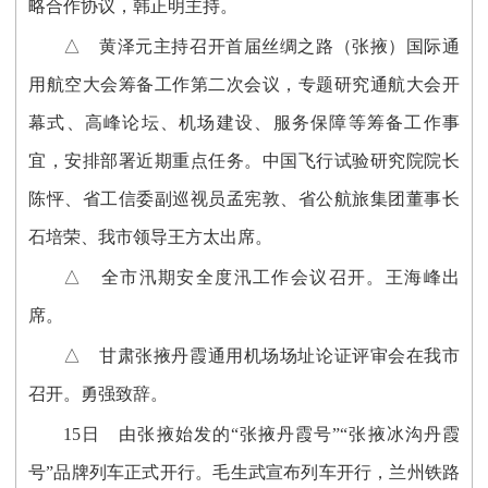
略合作协议，韩正明主持。
△ 黄泽元主持召开首届丝绸之路（张掖）国际通
用航空大会筹备工作第二次会议，专题研究通航大会开
幕式、高峰论坛、机场建设、服务保障等筹备工作事
宜，安排部署近期重点任务。中国飞行试验研究院院长
陈怦、省工信委副巡视员孟宪敦、省公航旅集团董事长
石培荣、我市领导王方太出席。
△ 全市汛期安全度汛工作会议召开。王海峰出
席。
△ 甘肃张掖丹霞通用机场场址论证评审会在我市
召开。勇强致辞。
15日 由张掖始发的“张掖丹霞号”“张掖冰沟丹霞
号”品牌列车正式开行。毛生武宣布列车开行，兰州铁路