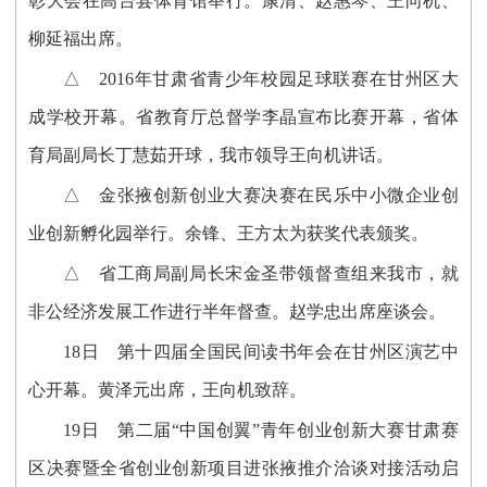
彰大会在高台县体育馆举行。康清、赵惠琴、王向机、
柳延福出席。
△ 2016年甘肃省青少年校园足球联赛在甘州区大
成学校开幕。省教育厅总督学李晶宣布比赛开幕，省体
育局副局长丁慧茹开球，我市领导王向机讲话。
△ 金张掖创新创业大赛决赛在民乐中小微企业创
业创新孵化园举行。余锋、王方太为获奖代表颁奖。
△ 省工商局副局长宋金圣带领督查组来我市，就
非公经济发展工作进行半年督查。赵学忠出席座谈会。
18日 第十四届全国民间读书年会在甘州区演艺中
心开幕。黄泽元出席，王向机致辞。
19日 第二届“中国创翼”青年创业创新大赛甘肃赛
区决赛暨全省创业创新项目进张掖推介洽谈对接活动启