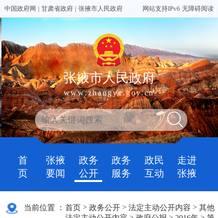
中国政府网
|
甘肃省政府
|
张掖市人民政府
网站支持IPv6
无障碍阅读
张掖市人民政府
www.zhangye.gov.cn
首
张掖
政务
政务
政民
走进
页
要闻
公开
服务
互动
张掖
>
>
>
当前位置 ：
首页
政务公开
法定主动公开内容
其他
>
>
>
法定主动公开内容
政府公报
2016年
第