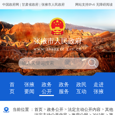
中国政府网
|
甘肃省政府
|
张掖市人民政府
网站支持IPv6
无障碍阅读
张掖市人民政府
www.zhangye.gov.cn
首
张掖
政务
政务
政民
走进
页
要闻
公开
服务
互动
张掖
>
>
>
当前位置 ：
首页
政务公开
法定主动公开内容
其他
>
>
>
法定主动公开内容
政府公报
2015年
第