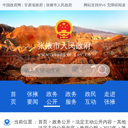
中国政府网
|
甘肃省政府
|
张掖市人民政府
网站支持IPv6
无障碍阅读
张掖市人民政府
www.zhangye.gov.cn
首
张掖
政务
政务
政民
走进
页
要闻
公开
服务
互动
张掖
>
>
>
当前位置 ：
首页
政务公开
法定主动公开内容
其他
>
>
>
法定主动公开内容
政府公报
2015年
第