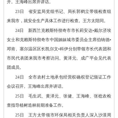
开。王海峰出席并讲话。
23日 省安监局党组书记、局长郭鹤立带领检查组
来我市，就安全生产具体工作进行检查。王方太陪同。
24日 新西兰克赖斯特彻奇市市长莉安达•戴尔济埃
女士和克赖斯特彻奇市中国姊妹城市委员会主席伯纳德•
邓肯、塞尔温区区长凯尔文•科伊分别带领市长代表团和
市民代表团来我市考察访问。黄泽元、成广平会见代表
团成员。
24日 全市农村土地承包经营权确权登记颁证工作
会议召开。王海峰出席并讲话。
25日 毛生武、黄泽元、张健、王海峰、张稔农检
查指导植树造林前期准备工作。
25日 王方太带领市环保局相关负责人深入沙漠周