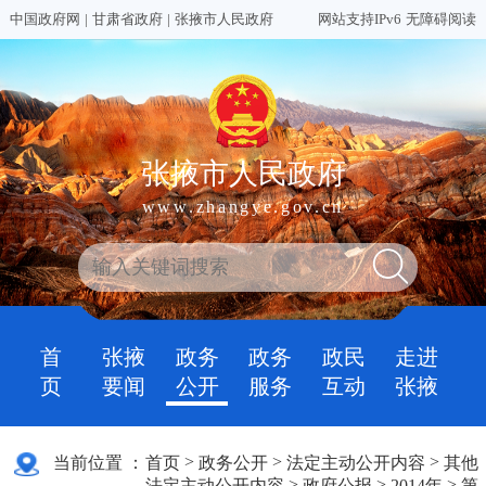
中国政府网
|
甘肃省政府
|
张掖市人民政府
网站支持IPv6
无障碍阅读
张掖市人民政府
www.zhangye.gov.cn
首
张掖
政务
政务
政民
走进
页
要闻
公开
服务
互动
张掖
>
>
>
当前位置 ：
首页
政务公开
法定主动公开内容
其他
>
>
>
法定主动公开内容
政府公报
2014年
第