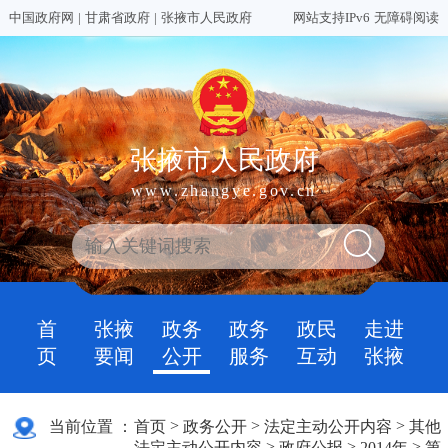
中国政府网
|
甘肃省政府
|
张掖市人民政府
网站支持IPv6
无障碍阅读
张掖市人民政府
www.zhangye.gov.cn
首
张掖
政务
政务
政民
走进
页
要闻
公开
服务
互动
张掖
>
>
>
当前位置 ：
首页
政务公开
法定主动公开内容
其他
>
>
>
法定主动公开内容
政府公报
2014年
第