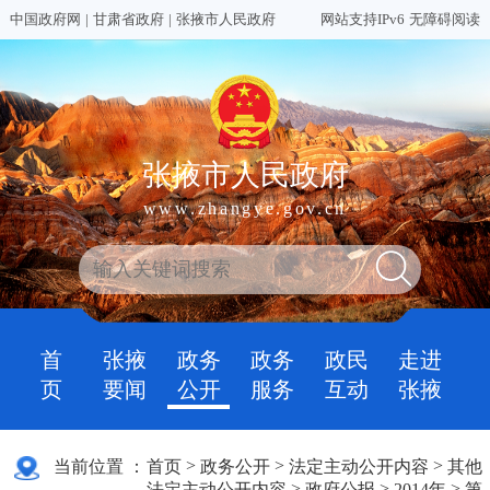
中国政府网
|
甘肃省政府
|
张掖市人民政府
网站支持IPv6
无障碍阅读
张掖市人民政府
www.zhangye.gov.cn
首
张掖
政务
政务
政民
走进
页
要闻
公开
服务
互动
张掖
>
>
>
当前位置 ：
首页
政务公开
法定主动公开内容
其他
>
>
>
法定主动公开内容
政府公报
2014年
第