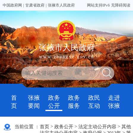
中国政府网
|
甘肃省政府
|
张掖市人民政府
网站支持IPv6
无障碍阅读
张掖市人民政府
www.zhangye.gov.cn
首
张掖
政务
政务
政民
走进
页
要闻
公开
服务
互动
张掖
>
>
>
当前位置 ：
首页
政务公开
法定主动公开内容
其他
>
>
>
法定主动公开内容
政府公报
2013年
第