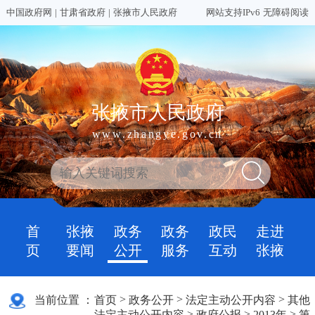
中国政府网
|
甘肃省政府
|
张掖市人民政府
网站支持IPv6
无障碍阅读
张掖市人民政府
www.zhangye.gov.cn
首
张掖
政务
政务
政民
走进
页
要闻
公开
服务
互动
张掖
>
>
>
当前位置 ：
首页
政务公开
法定主动公开内容
其他
>
>
>
法定主动公开内容
政府公报
2013年
第