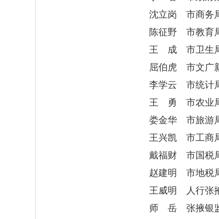
沈立岗 市商务局
陈征野 市教育局
王 成 市卫生局
屈伯虎 市文广新
李学云 市统计局
王 勇 市农业局
娄金华 市旅游局
王兴凯 市工商局
戴福财 市国税局
赵建明 市地税局
王威明 人行张掖中
师 岳 张掖银监