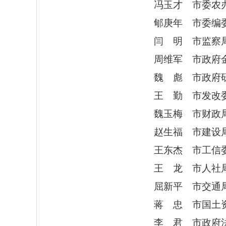
冯玉才 市委农办
郇庚年 市委编委
闫 明 市监察局
周维军 市政府金
魏 彪 市政府研
王 勤 市发改委
魏玉梅 市财政局
赵生福 市建设局
王东杰 市工信委
王 龙 市人社局
屈新平 市交通局副
蒋 忠 市国土资源
李 君 市政府法制